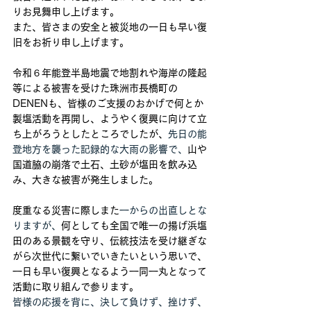
りお見舞申し上げます。
また、皆さまの安全と被災地の一日も早い復
旧をお祈り申し上げます。
令和６年能登半島地震で地割れや海岸の隆起
等による被害を受けた珠洲市長橋町の
DENENも、皆様のご支援のおかげで何とか
製塩活動を再開し、ようやく復興に向けて立
ち上がろうとしたところでしたが、
先日の能
登地方を襲った記録的な大雨の影響で、
山や
国道脇の崩落で土石、土砂が塩田を飲み込
み、
大きな被害が発生しました。
度重なる災害に際しまた
一からの出直しとな
りますが、
何としても全国で唯一の揚げ浜塩
田のある景観を守り、伝統技法を受け継ぎな
がら次世代に繋いでいきたいという思いで、
一日も早い復興となるよう一同一丸となって
活動に取り組んで参ります。
皆様の応援を背に、決して負けず、挫けず、